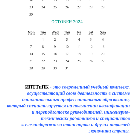
16
17
18
19
20
21
22
23
24
25
26
27
28
29
30
OCTOBER 2024
Mon
Tue
Wed
Thu
Fri
Sat
Sun
1
2
3
4
5
6
7
8
9
10
11
12
13
14
15
16
17
18
19
20
21
22
23
24
25
26
27
28
29
30
31
ИПТТиПК
- это современный учебный комплекс,
осуществляющий свою деятельность в системе
дополнительного профессионального образования,
который специализируется на повышении квалификации
и переподготовке руководителей, инженерно-
технических работников и специалистов
железнодорожного транспорта и других отраслей
экономики страны.