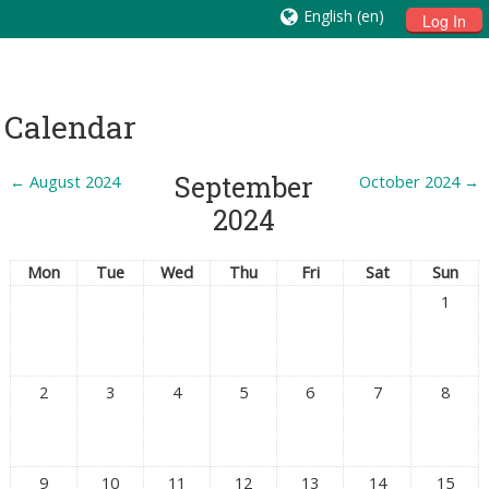
English ‎(en)‎
Log In
Calendar
September
←
August 2024
October 2024
→
2024
Mon
Tue
Wed
Thu
Fri
Sat
Sun
1
2
3
4
5
6
7
8
9
10
11
12
13
14
15