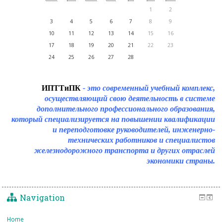
1
2
3
4
5
6
7
8
9
10
11
12
13
14
15
16
17
18
19
20
21
22
23
24
25
26
27
28
ИПТТиПК
- это современный учебный комплекс,
осуществляющий свою деятельность в системе
дополнительного профессионального образования,
который специализируется на повышении квалификации
и переподготовке руководителей, инженерно-
технических работников и специалистов
железнодорожного транспорта и других отраслей
экономики страны.
Navigation
Home