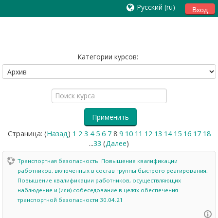
Русский ‎(ru)‎
Вход
Категории курсов:
Поиск
курса
Применить
Страница: (
Назад
)
1
2
3
4
5
6
7
8
9
10
11
12
13
14
15
16
17
18
...
33
(
Далее
)
Транспортная безопасность. Повышение квалификации
работников, включенных в состав группы быстрого реагирования,
Повышение квалификации работников, осуществляющих
наблюдение и (или) собеседование в целях обеспечения
транспортной безопасности 30.04.21