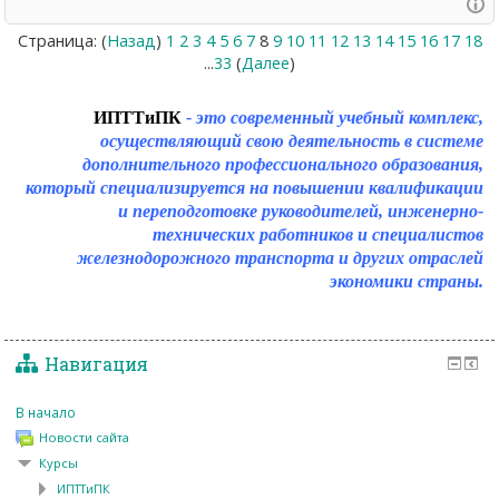
Страница: (
Назад
)
1
2
3
4
5
6
7
8
9
10
11
12
13
14
15
16
17
18
...
33
(
Далее
)
ИПТТиПК
- это современный учебный комплекс,
осуществляющий свою деятельность в системе
дополнительного профессионального образования,
который специализируется на повышении квалификации
и переподготовке руководителей, инженерно-
технических работников и специалистов
железнодорожного транспорта и других отраслей
экономики страны.
Навигация
В начало
Новости сайта
Курсы
ИПТТиПК