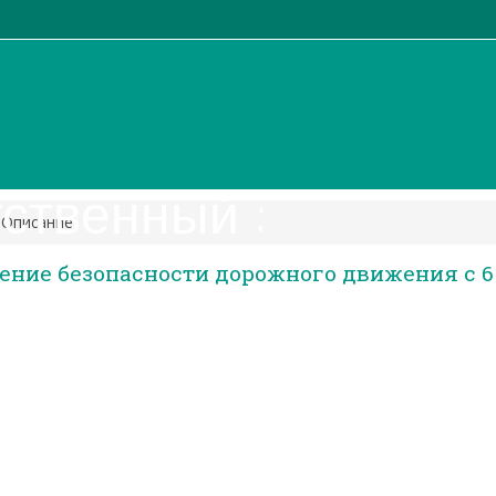
тственный за обесп
Описание
чение безопасности дорожного движения c 6